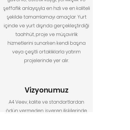
şeffaflık anlayışıyla en hızlı ve en kaliteli
şekilde tamamlamayı amaçlar. Yurt
içinde ve yurt dışında gerçekleştirdiği
taahhüt, proje ve müşavirlik
hizmetlerini sunarken kendi başına
veya çeşitli ortaklıklarla yatırım
projelerinde yer alır.
Vizyonumuz
A4 Veev, kalite ve standartlardan
ödün vermeden, işveren ilişkilerinde
ve stratejik iş ortaklıklarında güven ve
sağlıklı iletişim ortamı yaratarak,