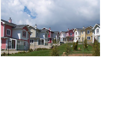
Keşfet
Incek Turkuaz
Villaları