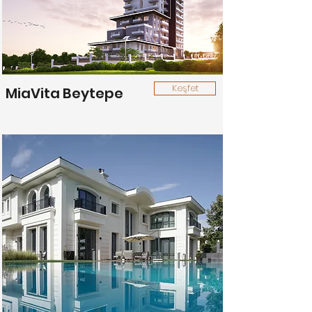
Keşfet
MiaVita Beytepe